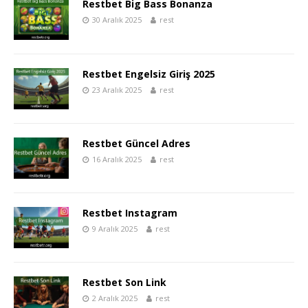
Restbet Big Bass Bonanza
30 Aralık 2025
rest
Restbet Engelsiz Giriş 2025
23 Aralık 2025
rest
Restbet Güncel Adres
16 Aralık 2025
rest
Restbet Instagram
9 Aralık 2025
rest
Restbet Son Link
2 Aralık 2025
rest