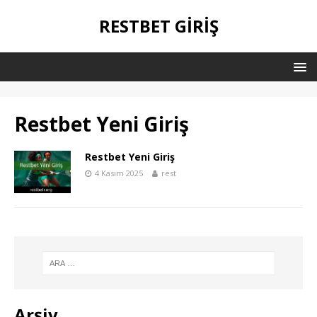
RESTBET GIRIŞ
Restbet Yeni Giriş
Restbet Yeni Giriş
4 Kasım 2025
rest
Arşiv