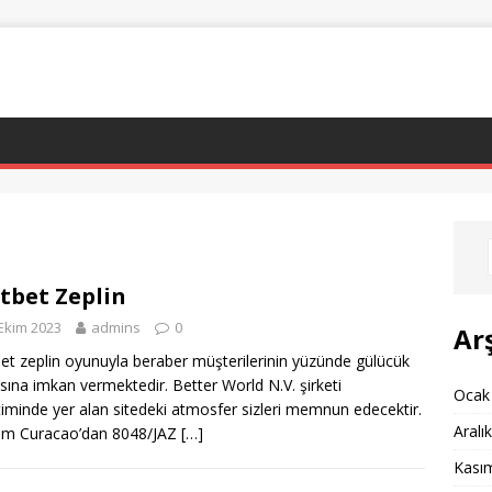
tbet Zeplin
Ekim 2023
admins
0
Ar
et zeplin oyunuyla beraber müşterilerinin yüzünde gülücük
ına imkan vermektedir. Better World N.V. şirketi
Ocak
iminde yer alan sitedeki atmosfer sizleri memnun edecektir.
Aralı
im Curacao’dan 8048/JAZ
[…]
Kası