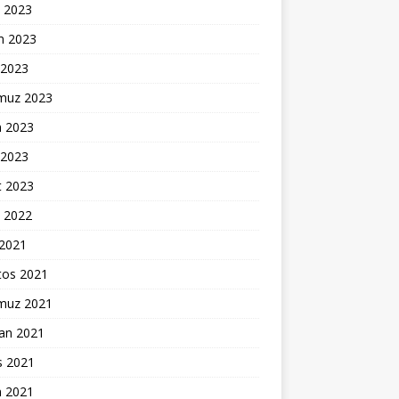
k 2023
m 2023
 2023
uz 2023
n 2023
 2023
t 2023
k 2022
 2021
tos 2021
uz 2021
ran 2021
s 2021
n 2021