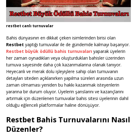
restbet canlı turnuvalar
Bahis dünyasının en dikkat çeken isimlerinden birisi olan
Restbet
yaptığı turnuvalar ile de gündemde kalmayı başarıyor.
Restbet büyük ödüllü bahis turnuvaları
yaparak üyelerin
her zaman oynadıkları veya oluşturdukları bahisler üzerinden
turnuva sayesinde daha çok kazanmalarına olanak tanıyor.
Heyecanlı ve merak dolu işleyişlere sahip olan turnuvanın
detayları siteden açıklanırken yapılma süreleri arasında uzun
zaman olmaması yeniden bu hakkı kazanmak isteyenlerin
yararına bir durum oluyor. Üyelerin şanslarını ve kazançlarını
artırmak için düzenlenen turnuvalar bahis sitesi üyelerinin dahil
olduğu eğlenceli platformalar haline dönüşüyor.
Restbet Bahis Turnuvalarını Nasıl
Düzenler?