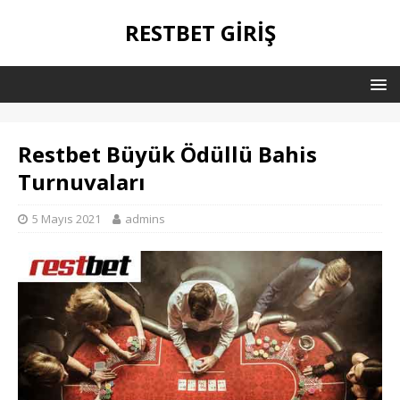
RESTBET GIRIŞ
Restbet Büyük Ödüllü Bahis
Turnuvaları
5 Mayıs 2021
admins