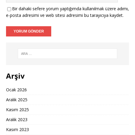
Bir dahaki sefere yorum yaptığımda kullanılmak üzere adımı,
e-posta adresimi ve web sitesi adresimi bu tarayıcıya kaydet.
Arşiv
Ocak 2026
Aralık 2025
Kasım 2025
Aralık 2023
Kasım 2023