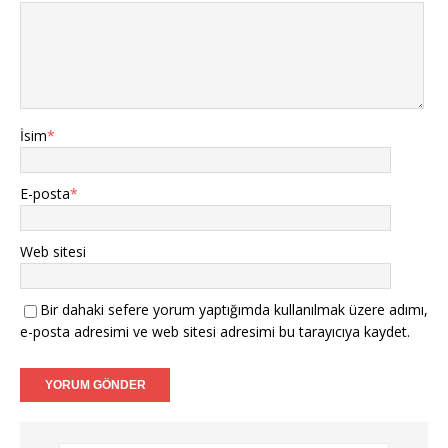
İsim
*
E-posta
*
Web sitesi
Bir dahaki sefere yorum yaptığımda kullanılmak üzere adımı,
e-posta adresimi ve web sitesi adresimi bu tarayıcıya kaydet.