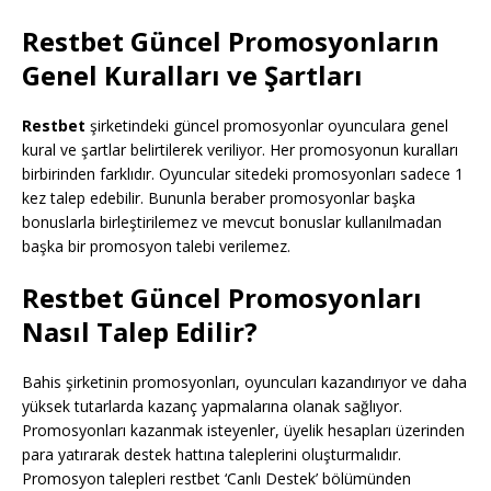
Restbet Güncel Promosyonların
Genel Kuralları ve Şartları
Restbet
şirketindeki güncel promosyonlar oyunculara genel
kural ve şartlar belirtilerek veriliyor. Her promosyonun kuralları
birbirinden farklıdır. Oyuncular sitedeki promosyonları sadece 1
kez talep edebilir. Bununla beraber promosyonlar başka
bonuslarla birleştirilemez ve mevcut bonuslar kullanılmadan
başka bir promosyon talebi verilemez.
Restbet Güncel Promosyonları
Nasıl Talep Edilir?
Bahis şirketinin promosyonları, oyuncuları kazandırıyor ve daha
yüksek tutarlarda kazanç yapmalarına olanak sağlıyor.
Promosyonları kazanmak isteyenler, üyelik hesapları üzerinden
para yatırarak destek hattına taleplerini oluşturmalıdır.
Promosyon talepleri restbet ‘Canlı Destek’ bölümünden