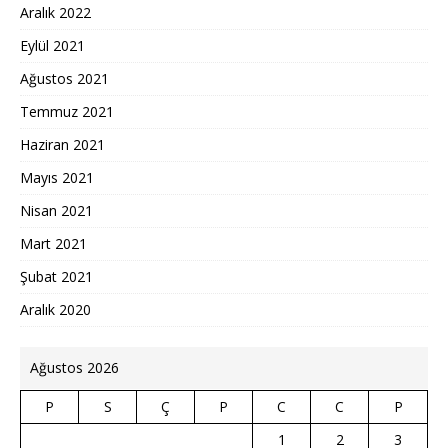
Aralık 2022
Eylül 2021
Ağustos 2021
Temmuz 2021
Haziran 2021
Mayıs 2021
Nisan 2021
Mart 2021
Şubat 2021
Aralık 2020
Ağustos 2026
P
S
Ç
P
C
C
P
1
2
3