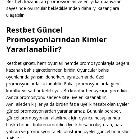
Restbet, kazandıran promosyonları ve en iyi kampanyaları
sayesinde oyuncular beklediklerinden daha iyi kazançlara
ulaşabilir.
Restbet Güncel
Promosyonlarından Kimler
Yararlanabilir?
Restbet şirketi, hem oyunları hemde promosyonlarıyla beğeni
kazanan bahis şirketlerinden biridir. Oyuncular bahis
oyunlarında şansını denerken, aynı zamanda özel
promosyonlarda kazanabilir. Fakat promosyonlarda genel
kurallar ve şartlar belirtiliyor. Bu kurallar her üye için geçerlidir.
Ayrıca promosyonu sadece site üyeleri kazanabilir.
Aynı aileden kişiler ya da birden fazla üyelik hesabı olan üyeler
güncel promosyonlardan yararlanamaz. Bununla beraber,
güncel promosyonları alabilmek için oyuncu hesaplarında
başka bonus bulunmamalıdır. Üyelik hesabı oluşturan, para
yatıran ve promosyon talebi oluşturan üyeler güncel bonusları
alabilir.