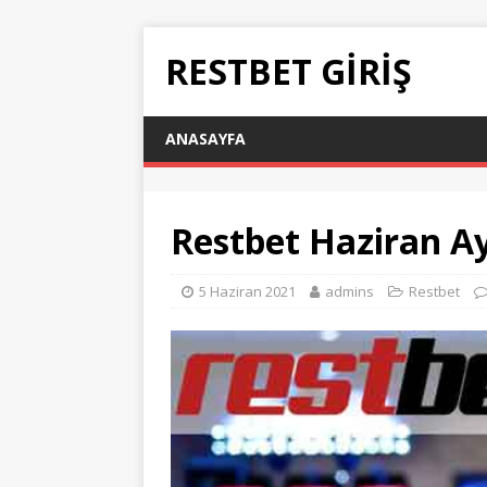
RESTBET GIRIŞ
ANASAYFA
Restbet Haziran Ay
5 Haziran 2021
admins
Restbet