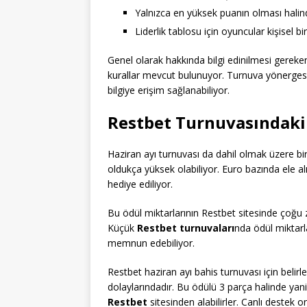
Yalnızca en yüksek puanın olması halinde 
Liderlik tablosu için oyuncular kişisel bir
Genel olarak hakkında bilgi edinilmesi gereke
kurallar mevcut bulunuyor. Turnuva yönergesi i
bilgiye erişim sağlanabiliyor.
Restbet Turnuvasındaki
Haziran ayı turnuvası da dahil olmak üzere bi
oldukça yüksek olabiliyor. Euro bazında ele al
hediye ediliyor.
Bu ödül miktarlarının Restbet sitesinde çoğu z
Küçük
Restbet turnuvaları
nda ödül miktarl
memnun edebiliyor.
Restbet haziran ayı bahis turnuvası için belir
dolaylarındadır. Bu ödülü 3 parça halinde yani 
Restbet
sitesinden alabilirler. Canlı destek 