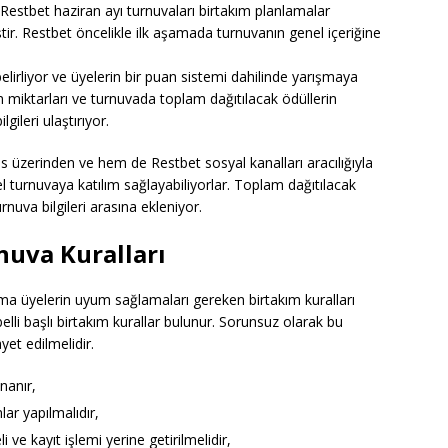
 Restbet haziran ayı turnuvaları birtakım planlamalar
r. Restbet öncelikle ilk aşamada turnuvanın genel içeriğine
elirliyor ve üyelerin bir puan sistemi dahilinde yarışmaya
 miktarları ve turnuvada toplam dağıtılacak ödüllerin
lgileri ulaştırıyor.
 üzerinden ve hem de Restbet sosyal kanalları aracılığıyla
 turnuvaya katılım sağlayabiliyorlar. Toplam dağıtılacak
uva bilgileri arasına ekleniyor.
nuva Kuralları
ma üyelerin uyum sağlamaları gereken birtakım kuralları
elli başlı birtakım kurallar bulunur. Sorunsuz olarak bu
ayet edilmelidir.
nanır,
lar yapılmalıdır,
ve kayıt işlemi yerine getirilmelidir,